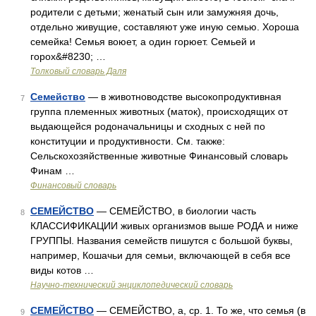
родители с детьми; женатый сын или замужняя дочь,
отдельно живущие, составляют уже иную семью. Хороша
семейка! Семья воюет, а один горюет. Семьей и
горох&#8230; …
Толковый словарь Даля
Семейство
— в животноводстве высокопродуктивная
7
группа племенных животных (маток), происходящих от
выдающейся родоначальницы и сходных с ней по
конституции и продуктивности. См. также:
Сельскохозяйственные животные Финансовый словарь
Финам …
Финансовый словарь
СЕМЕЙСТВО
— СЕМЕЙСТВО, в биологии часть
8
КЛАССИФИКАЦИИ живых организмов выше РОДА и ниже
ГРУППЫ. Названия семейств пишутся с большой буквы,
например, Кошачьи для семьи, включающей в себя все
виды котов …
Научно-технический энциклопедический словарь
СЕМЕЙСТВО
— СЕМЕЙСТВО, а, ср. 1. То же, что семья (в
9