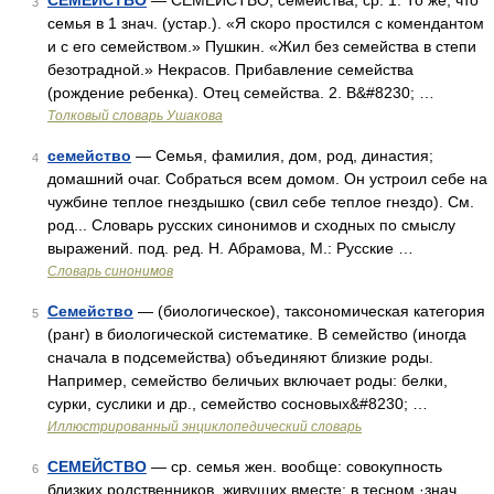
СЕМЕЙСТВО
— СЕМЕЙСТВО, семейства, ср. 1. То же, что
3
семья в 1 знач. (устар.). «Я скоро простился с комендантом
и с его семейством.» Пушкин. «Жил без семейства в степи
безотрадной.» Некрасов. Прибавление семейства
(рождение ребенка). Отец семейства. 2. В&#8230; …
Толковый словарь Ушакова
семейство
— Семья, фамилия, дом, род, династия;
4
домашний очаг. Собраться всем домом. Он устроил себе на
чужбине теплое гнездышко (свил себе теплое гнездо). См.
род... Словарь русских синонимов и сходных по смыслу
выражений. под. ред. Н. Абрамова, М.: Русские …
Словарь синонимов
Семейство
— (биологическое), таксономическая категория
5
(ранг) в биологической систематике. В семейство (иногда
сначала в подсемейства) объединяют близкие роды.
Например, семейство беличьих включает роды: белки,
сурки, суслики и др., семейство сосновых&#8230; …
Иллюстрированный энциклопедический словарь
СЕМЕЙСТВО
— ср. семья жен. вообще: совокупность
6
близких родственников, живущих вместе; в тесном ·знач.