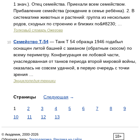
1 знач.). Отец семейства. Приехали всем семейством.
Прибавление семейства (рождение в семье ребёнка). 2. В
систематике животных и растений: группа из нескольких
родов, сходных по строению и близких по&#8230; …
Толковый словарь Ожегова
Семейство Т-54
— Танк Т 54 образца 1946 годабыл
10
оснащен литой башней с заманом (обратным скосом) по
всему периметру. Конфигурация ее лобовой части,
унаследованная от танков периода второй мировой войны,
оказалась не совсем удачной, в первую очередь с точки
зрения …
Энциклопедия техники
Страницы
Следующая
→
1
2
3
4
5
6
7
8
9
10
11
12
13
© Академик, 2000-2026
18+
Обратная связь:
Техподдержка
,
Реклама на сайте